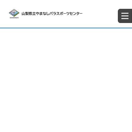
イベント
[%article_list_start%]
[%article_date_notime_dot%][%new:New%]
[%category%]
[%title%]