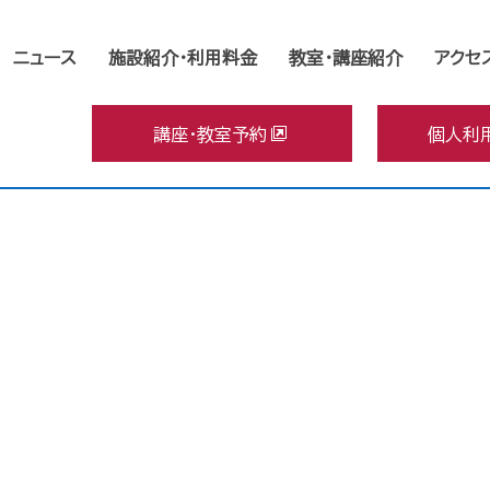
ニュース
施設紹介･利用料金
教室・講座紹介
アクセ
講座・教室予約
個人利
[%title%]