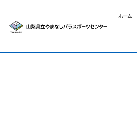
ホーム
[%title%]