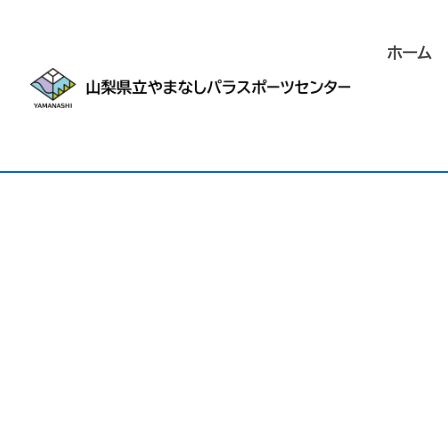
ホーム
[%title%]