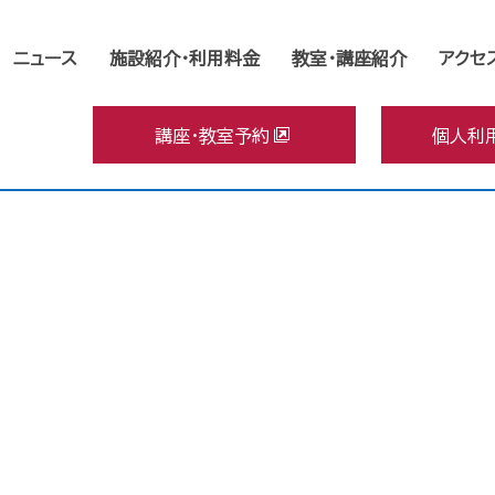
ニュース
施設紹介･利用料金
教室・講座紹介
アクセ
講座・教室予約
個人利
[%title%]